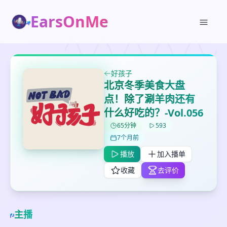
EarsOnMe
好孩子
北京冬季美食大盘
点！除了涮羊肉还有
什么好吃的？-Vol.056
65分钟
593
✕
✕
✕
7个月前
打分
删除确认
加入播单
播放
加入播单
鼠标下留人
收藏
去评价
创建
留
取消
确认删除
下
高
主播
见