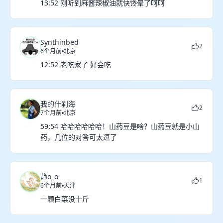
13:52 刚听到麻酱辣椒油就快馋晕了呵呵
Synthinbed
2
6个月前
北京
12:52 老吃家了 好会吃
我的什刹海
2
7个月前
北京
59:54 哈哈哈哈哈哈！山药豆是啥？山药豆就是小山
药，几位的对答可太逗了
静o_o
1
6个月前
天津
一颗白菜没十斤