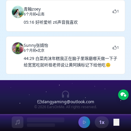
青釉zoey
1
6个月前
云南
05:16 好听爱听 z6声音我喜欢
Sunny张婧怡
1
6个月前
北京
44:29 白菜肉沫年糕我正在脑子里琢磨哪天做一下子
给宽宽吃就听祖老师说让黄阿姨标记下给他吃🙃
dangyaming@outlook.com
© 2026 EarsOnMe. All rights reserved.
1x