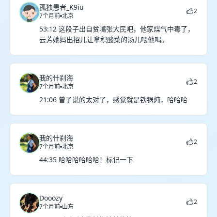
孤独患者_K9iu
2
7个月前
北京
53:12 这段子出自贫嘴张大民吧，他家煤气中毒了，
云芳她妈出招儿让拿积酸菜的汤儿喂他喝。
我的什刹海
2
7个月前
北京
21:06 曾子说的太对了，感觉就是铁锅炖，哈哈哈
我的什刹海
2
7个月前
北京
44:35 哈哈哈哈哈哈！标记一下
Dooozy
2
7个月前
山东