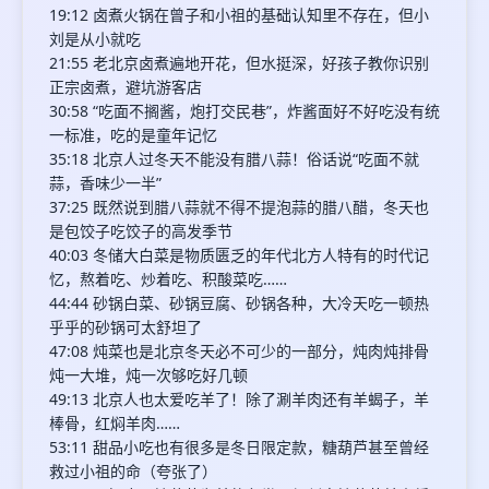
19:12 卤煮火锅在曾子和小祖的基础认知里不存在，但小
刘是从小就吃
21:55 老北京卤煮遍地开花，但水挺深，好孩子教你识别
正宗卤煮，避坑游客店
30:58 “吃面不搁酱，炮打交民巷”，炸酱面好不好吃没有统
一标准，吃的是童年记忆
35:18 北京人过冬天不能没有腊八蒜！俗话说“吃面不就
蒜，香味少一半”
37:25 既然说到腊八蒜就不得不提泡蒜的腊八醋，冬天也
是包饺子吃饺子的高发季节
40:03 冬储大白菜是物质匮乏的年代北方人特有的时代记
忆，熬着吃、炒着吃、积酸菜吃……
44:44 砂锅白菜、砂锅豆腐、砂锅各种，大冷天吃一顿热
乎乎的砂锅可太舒坦了
47:08 炖菜也是北京冬天必不可少的一部分，炖肉炖排骨
炖一大堆，炖一次够吃好几顿
49:13 北京人也太爱吃羊了！除了涮羊肉还有羊蝎子，羊
棒骨，红焖羊肉……
53:11 甜品小吃也有很多是冬日限定款，糖葫芦甚至曾经
救过小祖的命（夸张了）