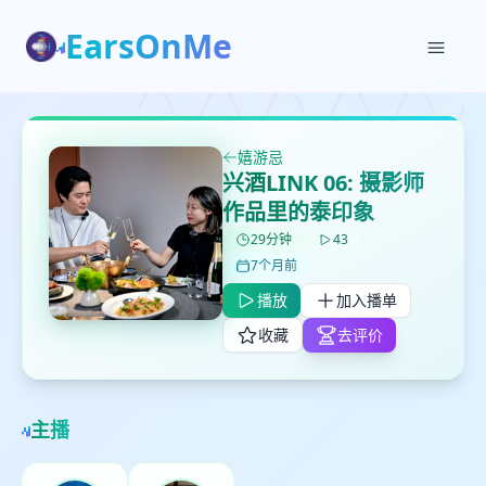
EarsOnMe
✕
✕
✕
打分
删除确认
加入播单
嬉游忌
鼠标下留人
兴酒LINK 06: 摄影师
作品里的泰印象
创建
留
取消
确认删除
29分钟
43
下
7个月前
高
播放
加入播单
见
收藏
去评价
最长200字
主播
取消
确定