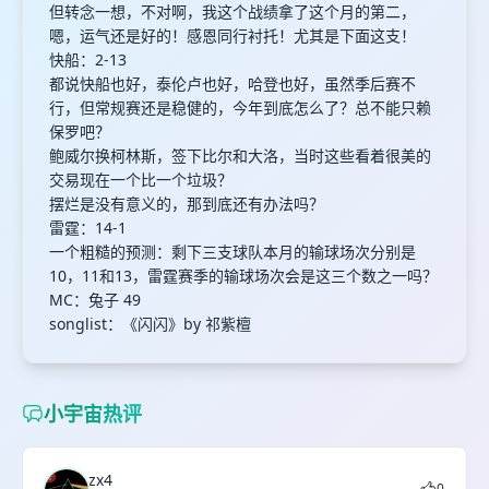
但转念一想，不对啊，我这个战绩拿了这个月的第二，
嗯，运气还是好的！感恩同行衬托！尤其是下面这支！
快船：2-13
都说快船也好，泰伦卢也好，哈登也好，虽然季后赛不
行，但常规赛还是稳健的，今年到底怎么了？总不能只赖
保罗吧？
鲍威尔换柯林斯，签下比尔和大洛，当时这些看着很美的
交易现在一个比一个垃圾？
摆烂是没有意义的，那到底还有办法吗？
雷霆：14-1
一个粗糙的预测：剩下三支球队本月的输球场次分别是
10，11和13，雷霆赛季的输球场次会是这三个数之一吗？
MC：兔子 49
songlist：《闪闪》by 祁紫檀
小宇宙热评
zx4
0