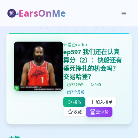
EarsOnMe
✕
✕
✕
打分
删除确认
加入播单
看台radio
鼠标下留人
ep597 我们还在认真
算分（2）：快船还有
创建
留
取消
确认删除
垂死挣扎的机会吗？
下
交易哈登？
高
72分钟
545
见
7个月前
播放
加入播单
最长200字
收藏
去评价
取消
确定