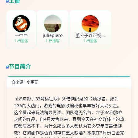
主播
一冖冖
juliepiero
董公子以正视听
1 档播客
1 档播客
1 档播客
节目简介
来源：小宇宙
《光与影：33号远征队》凭借创纪录的12项提名，成为
TGA的大热门，游戏的电影改编权也早早被好莱坞买走。
这个看起来玩法稍显青涩、团队毫无名气、介于3A和独立
之间的作品，自4月发售以来，直到今天在社交媒体上的热
度都居高不下。为什么那么多人都认为它必夺年度最佳游
戏？它的剧作是否真的存在重大缺陷？本来在5月份白金完