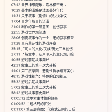
07:42 业界神级配乐，洛林横空出世
10:29 美术的滥觞是法国美好年代
14:31 关于叙事（剧情）的肤浅争议
17:04 青少年叙事的泛滥
21:04 剧作的第一层意图：创伤叙事
22:55 游戏世界观简述
28:06 创伤叙事作为一个古老的叙事模型
31:28 具有典范性的游戏序章
35:15 卢明人的文化/民族/历史三重创伤
37:11 了解文本，从卢明人的生死观开始
40:55 游戏前期故事简述
42:31 叙事上的第一次大转折
44:01 第二层意图：悲剧性哲学与齐美尔
48:15 游戏性视角：特殊的自知视点
55:32 游戏后期故事简述
57:02 叙事上的第二次大转折
58:42 游戏故事前史简述
01:05:12 维尔索主体性的缺失
01:09:52 主题格局的扩张
01:11:07 第三层意图：化身式认同的自反