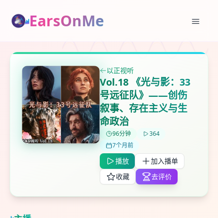
EarsOnMe
✕
✕
✕
以正视听
打分
删除确认
加入播单
Vol.18 《光与影：33
鼠标下留人
号远征队》——创伤
叙事、存在主义与生
创建
命政治
留
取消
确认删除
下
96分钟
364
高
7个月前
见
播放
加入播单
收藏
去评价
最长200字
取消
确定