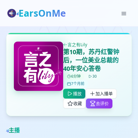
EarsOnMe
✕
✕
✕
打分
删除确认
加入播单
鼠标下留人
言之有Lily
第10期，苏丹红警钟
创建
留
取消
确认删除
后，一位美业总裁的
下
40年安心答卷
高
6分钟
30
见
7个月前
播放
加入播单
最长200字
收藏
去评价
取消
确定
主播