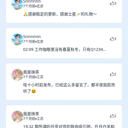
Snnnnnn
3
7个月前
北京
🙏感谢稳定的更新，感谢土星🪐的礼物～
Snnnnnn
3
7个月前
北京
02:09 工作咖眼里没有春夏秋冬，只有Q1234…
我是抹茶
2
7个月前
江苏
哇十小时前发布，已经这么多留言了，都半夜就趁热
听了😆
我是抹茶
2
7个月前
江苏
19:32 那所谓的月亮对宫的致命吸引咧，在月白羊和