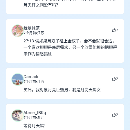
月天秤之间没有吗？
我是抹茶
2
7个月前
江苏
27:13 诶如果月双子碰上金双子，会不会就很合适，
一个喜欢聊聊是底层需求，另一个欣赏能聊的把聊得
来作为情感指征
Damaili
2
7个月前
江西
笑死，我对象月亮巨蟹男，我是月亮天蝎女
Abner_lBKg
2
7个月前
浙江
等待月天蝎！