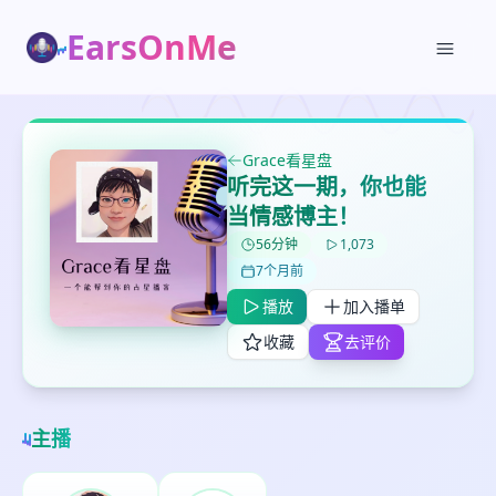
EarsOnMe
Grace看星盘
听完这一期，你也能
当情感博主！
✕
✕
✕
56分钟
1,073
打分
删除确认
加入播单
7个月前
鼠标下留人
播放
加入播单
收藏
去评价
创建
留
取消
确认删除
下
高
主播
见