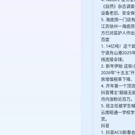
《自然》杂志调查
设备老旧、安全保
5. 海底捞一门
江苏徐州一海底捞
方已对监护人作出
百度
1. 14亿吨！这
宁波舟山港2025
线连接全球。
2. 新年伊始 这
2026年“十五
房增值税率下降、
4. 开年第一个顶
抖音博主“超级无
月内涨粉近百万。
5. 班主任被学生
云南昭通一学校学
赏。
抖音
1. 抖音ACG新春