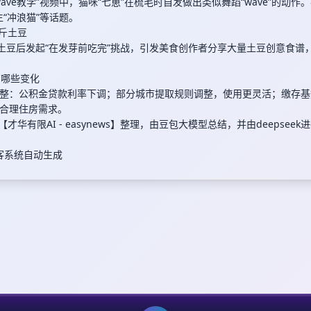
ave教学”视频中，猫咪“七崽”在梳毛时自发做出类似舞蹈“wave”的动作
生“冲浪猫”等话题。
0斤土豆
斤土豆后发起“在发芽前吃完”挑战，引发美食创作者分享大量土豆创意食谱
有哪些变化
整：公积金贷款利率下调；部分城市提取规则调整，使用更灵活；缴存基
合理住房需求。
【才华有限AI - easynews】整理，由豆包大模型总结，并由deepsee
播客系统自动生成