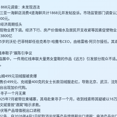
要1868元调查：未发现违法
三亚一海鲜店消费4道海鲜共计1868元并发帖投诉。市场监管部门调查
00元。
向经济周期低头
现物业费下调。经济下行、房产价值缩水及居民开支收紧等因素促使物业
3800亿
，95岁的沃伦·巴菲特卸任伯克希尔·哈撒韦CEO，由格雷格·阿贝尔接任。其
红线串鞋子”展陈引争议
”临展中，一件用红线串联大量男女童鞋的作品《远方》引发部分观众不适。
。
 山姆499元羽绒服被卖爆
售价499元、充绒量400克的女士长款羽绒服走红，导致北京、武汉、沈
台出现加价代购。
寨寻子一个月无果
2025年7月被带往柬埔寨，其母赴柬寻子一个月，收到线索称其疑被以16
文斌曾按“酒窝”暗示求救。
消光伏等产品增值税出口退税
公告，自2026年4月1日起取消光伏等产品增值税出口退税；电池产品出