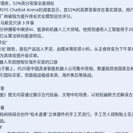
榜单塌房，52%高分答案全是胡扯
MSYS Chatbot Arena的调查显示，其52%的高票答案存在事实错误
厂商被指为提升排名优化模型迎合评分。
谈，马斯克只讲 3 件事
3分钟播客中阐述AI、能源和机器人三大领域。他预测通用人工智能将于20
已从算法转向能源供应。
茶化”
茶化”趋势，面包产品加入芋泥、血糯米等奶茶小料，从主食转变为下午茶
为高体验感升级买单。
国机器人军团想掏空海外买家的口袋
费电子展上，约20家中国具身智能机器人公司集中亮相，数量超其他国家总
引国际买家，但面临运输成本高、海外售后等挑战。
图鉴
鉴》图文内容通过展示古代绘画、文物中的场景，以轻松幽默方式解读古
逢春
枯树枝结合创作“枯木逢春”立体摆件的手工艺流行。手工艺人捏制粘土花
品。
学