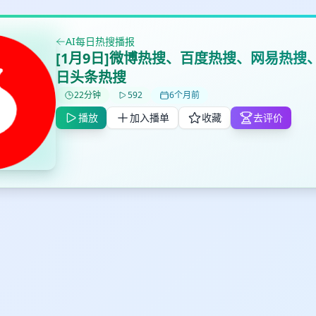
AI每日热搜播报
[1月9日]微博热搜、百度热搜、网易热搜
日头条热搜
22分钟
592
6个月前
播放
加入播单
收藏
去评价
✕
✕
✕
打分
删除确认
加入播单
鼠标下留人
创建
取消
确认删除
最长200字