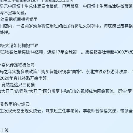
显示中国博士生总体满意度最低，巴西最高。中国博士生面临津贴微薄延
障不足等问题。
店有幼童把纸尿裤扔锅里
门店内，一名两岁幼童将使用过的纸尿裤扔进火锅锅中。海底捞已废弃锅
处理。
个超级大港如何拥抱世界
年货物吞吐量突破14亿吨，连续17年全球第一。集装箱吞吐量超4300万标
些小变化传递积极信号
五”开局之年实施多项政策：购买智能眼镜享“国补”、东北推铁路旅游计次票
2026年育儿补贴开始申领。
流 竟然是这只三花猫
敌大开门”的猫咪“大开门”因分辨萝卜和纸巾的视频成为网络顶流，衍生“萝
喊到教室拍火烧云
生发现天空出现火烧云，喊来班主任李老师。李老师暂停语文课，带领全
会上线