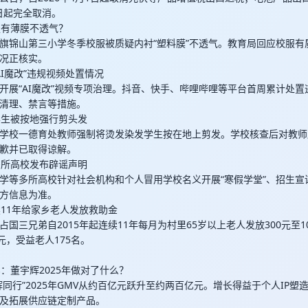
1日起完全取消。
服有薄膜不透气？
旗锦山第三小学冬季校服被质疑内衬“塑料膜”不透气。教育局回应校服有
况正核实。
“AI魔改”违规视频处置情况
开展“AI魔改”视频专项治理。抖音、快手、哔哩哔哩等平台首周累计处
清理、禁言等措施。
有学生被按地强行剪头发
学校一德育处教师强制将烫发染发学生按在地上剪发。学校核查后对教师
歉并已取得谅解。
等多所高校发布辟谣声明
学等多所高校针对社会机构和个人冒用学校名义开展“寒假学堂”、招生宣
方信息为准。
续11年给家乡老人发放救助金
国三兄弟自2015年起连续11年每月为村里65岁以上老人发放300元至1
元，受益老人175名。
亿：董宇辉2025年做对了什么？
辉同行”2025年GMV从约百亿元跃升至约两百亿元。增长得益于个人IP塑
及拓展供应链定制产品。