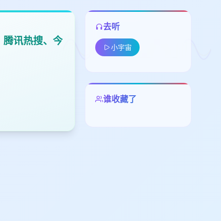
去听
、腾讯热搜、今
小宇宙
谁收藏了
留
下
高
见