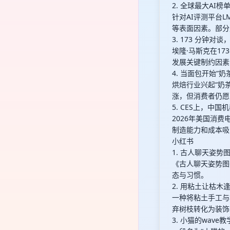
2. 全球最大AI
针对AI评测平台L
等表面因素。部分
3. 173 分钟对
埃隆·马斯克在17
发展关键制约因素
4. 当面包开始“奶
烘焙行业兴起“奶
涨，但消费者仍愿
5. CES上，中
2026年美国消
制造能力和成本吸
小红书
1. 古人聊天姿势
《古人聊天姿势图
态与习惯。
2. 用粘土让枯木
一种将粘土手工与
弃树枝转化为装饰
3. 小猫的wave教