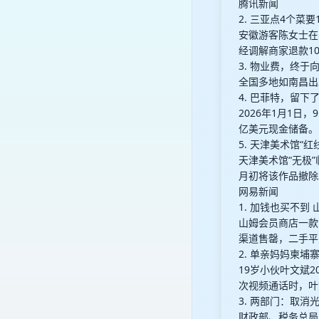
腾讯新闻
2. 三亚点4个菜
安徽游客陈女士在
经调解商家退款10
3. 物业费，终于
全国多地如南昌出
4. 巴菲特，留下了
2026年1月1日
亿美元现金储备。
5. 天津美术馆“
天津美术馆“无极
月初将该作品撤除
网易新闻
1. 加钱也买不到
山姆会员商店一款
渠道售罄，二手平
2. 单亲妈妈柬埔
19岁小伙叶文斌
次视频通话时，叶
3. 两部门：取
财政部、税务总局