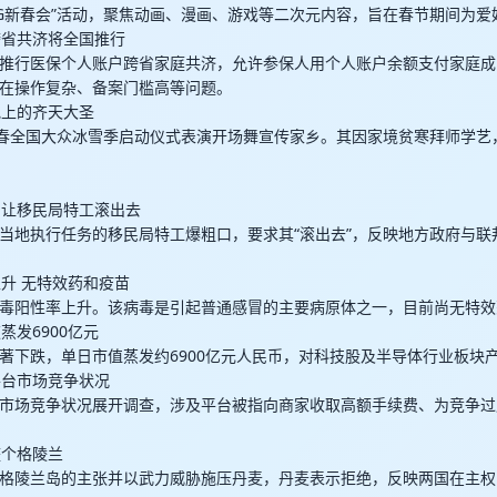
CG新春会”活动，聚焦动画、漫画、游戏等二次元内容，旨在春节期间为
跨省共济将全国推行
推行医保个人账户跨省家庭共济，允许参保人用个人账户余额支付家庭成
在操作复杂、备案门槛高等问题。
地上的齐天大圣
长春全国大众冰雪季启动仪式表演开场舞宣传家乡。其因家境贫寒拜师学艺
粗口让移民局特工滚出去
当地执行任务的移民局特工爆粗口，要求其“滚出去”，反映地方政府与联
上升 无特效药和疫苗
毒阳性率上升。该病毒是引起普通感冒的主要病原体之一，目前尚无特效
蒸发6900亿元
著下跌，单日市值蒸发约6900亿元人民币，对科技股及半导体行业板块
平台市场竞争状况
市场竞争状况展开调查，涉及平台被指向商家收取高额手续费、为竞争过
整个格陵兰
格陵兰岛的主张并以武力威胁施压丹麦，丹麦表示拒绝，反映两国在主权