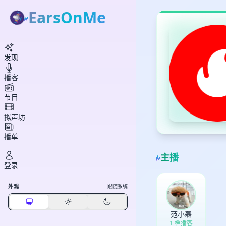
EarsOnMe
发现
播客
节目
拟声坊
播单
主播
登录
外观
跟随系统
范小磊
1 档播客