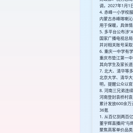
调，2027年1月
4. 赤峰一小学校
内蒙古赤峰喀喇沁
用于保暖，具体情
5. 多平台公布涉
国家广播电视总局
并对相关账号采取
6. 重庆一中学
重庆市垫江第一中
其向学生及家长道
7. 北大、清华
北京大学、清华大
明，提醒公众以官
8. 河南三兄弟连
河南登封袁桥村袁占
累计发放600余万
36氪
1. 从百亿到两百
董宇辉直播间“与
聚焦高客单价品类