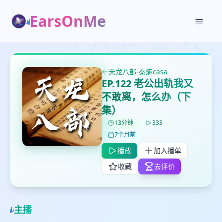
EarsOnMe
✕
✕
✕
打分
删除确认
加入播单
天龙八部-秦熵casa
EP.122 老公出轨我又
鼠标下留人
不敢离，怎么办（下
集）
创建
留
取消
确认删除
13分钟
333
下
7个月前
高
见
播放
加入播单
收藏
去评价
最长200字
主播
取消
确定