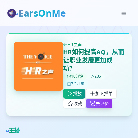
EarsOnMe
✕
✕
✕
打分
删除确认
加入播单
鼠标下留人
HR之声
HR如何提高AQ，从而
创建
留
取消
确认删除
让职业发展更加成
下
功？
高
见
10分钟
205
7个月前
播放
加入播单
最长200字
收藏
去评价
取消
确定
主播