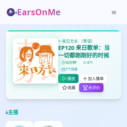
EarsOnMe
来日方长 （粤语）
✕
✕
✕
打分
删除确认
EP120 来日歌单：当
加入播单
一切都刚刚好的时候
鼠标下留人
30分钟
471
7个月前
创建
留
取消
确认删除
播放
加入播单
下
高
收藏
去评价
见
最长200字
主播