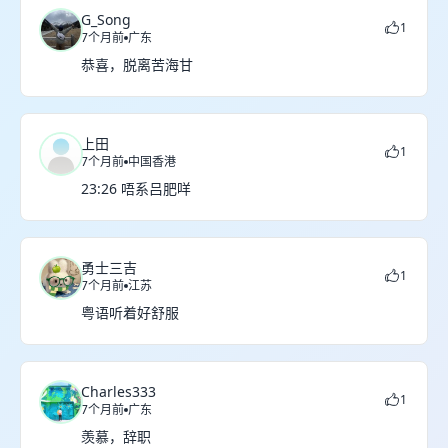
G_Song
1
7个月前
广东
恭喜，脱离苦海甘
上田
1
7个月前
中国香港
23:26 唔系吕肥咩
勇士三吉
1
7个月前
江苏
粤语听着好舒服
Charles333
1
7个月前
广东
羡慕，辞职