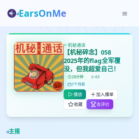
EarsOnMe
✕
✕
✕
打分
删除确认
加入播单
鼠标下留人
机秘通话
【机秘碎念】058
2025年的flag全军覆
创建
留
取消
确认删除
没，但我超爱自己！
下
高
28分钟
63
见
7个月前
播放
加入播单
最长200字
收藏
去评价
取消
确定
主播