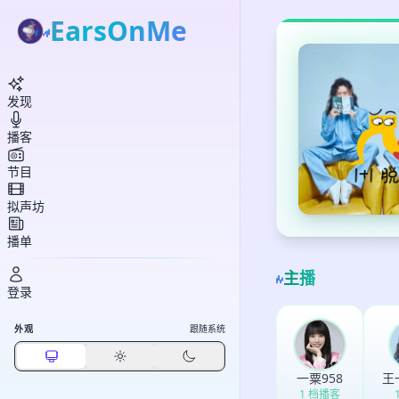
EarsOnMe
发现
播客
节目
拟声坊
播单
主播
登录
外观
跟随系统
一粟958
王
1 档播客