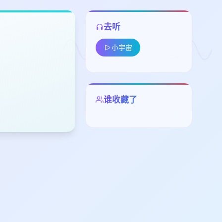
去听
小宇宙
留
谁收藏了
下
高
见