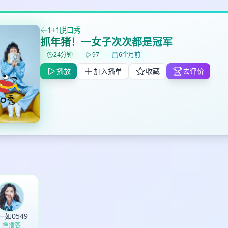
1+1脱口秀
✕
✕
✕
抓年猪！一女子次次都是冠军
打分
删除确认
加入播单
24分钟
97
6个月前
鼠标下留人
播放
加入播单
收藏
去评价
创建
取消
确认删除
最长200字
取消
确定
一如0549
1 档播客