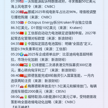
01:39🇺🇸🌬️沃旭能源起诉特朗普政府，寻求推翻50亿美元
海上风电禁令（来源：CNBC）
02:20🇳🇴🚗挪威2025年纯电新车占比达96%，增值税调整
引爆抢购潮（来源：CNBC）
03:10🇬🇧⚡️Octopus Energy拆分Kraken平台独立估值
86.5亿美元，D1领投10亿美元（来源：Kraken）
03:56🇨🇳🔋工信部启动动力电池碳足迹强制申报，2027年
起常态化管理对标欧盟（来源：新浪财经）
04:35🇨🇳🔋中国拟定固态电池国标：明确“全固态”定义，
划定0.5%失重率红线（来源：工信部）
05:20🌍🚗2025车企成绩单出炉：比亚迪纯电首超特斯
拉，市场分化加剧（来源：新浪财经）
06:00🇨🇳🇭🇺🔋亿纬锂能二次递表港交所拟募资300亿港
元，重心转向匈牙利工厂（来源：新浪财经）
06:40🇨🇳🏭铧德氢能完成B轮融资引入国富氢能，一月内
连获两轮注资（来源：新浪财经）
07:17🚗💰梅赛德斯奔驰支付1.5亿美元和解排放门，每辆
违规车赔偿2000美元（来源：CBSN）
08:00🚗🔋福特取消LG新能源65亿美元订单，受特朗普政
策影响全面收缩电动化战略（来源：CNBC）
【关于编者】