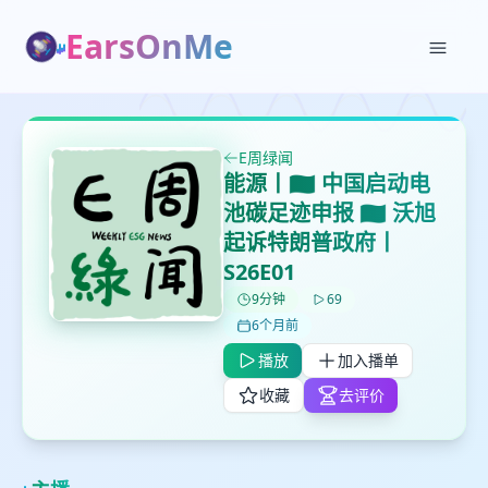
EarsOnMe
✕
✕
✕
打分
删除确认
加入播单
鼠标下留人
E周绿闻
能源丨🇨🇳 中国启动电
池碳足迹申报 🇺🇸 沃旭
创建
留
取消
确认删除
起诉特朗普政府丨
下
S26E01
高
见
9分钟
69
6个月前
播放
加入播单
最长200字
收藏
去评价
取消
确定