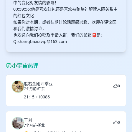
中的变化对友情的影响！
00:59:56:他是喜欢红包还是喜欢被贿赂？解读人际关系中
的红包文化
如果你对本期，或者往期讨论话题感兴趣，欢迎在评论区
和我们激情讨论，
也欢迎向我们投稿及申请入群，我们的邮箱📮是：
Qishangbaxiavip@163.com
小宇宙热评
般若金刚四季豆
0
7个月前
广东
21:15 +10086
王刘
0
7个月前
湖北