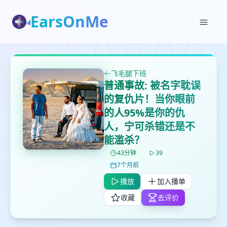
EarsOnMe
✕
✕
✕
打分
删除确认
加入播单
鼠标下留人
飞毛腿下班
普通事故: 被名字耽误
创建
留
取消
确认删除
的复仇片！当你眼前
下
的人95%是你的仇
高
人，宁可杀错还是不
见
能滥杀？
43分钟
39
最长200字
7个月前
播放
加入播单
取消
确定
收藏
去评价