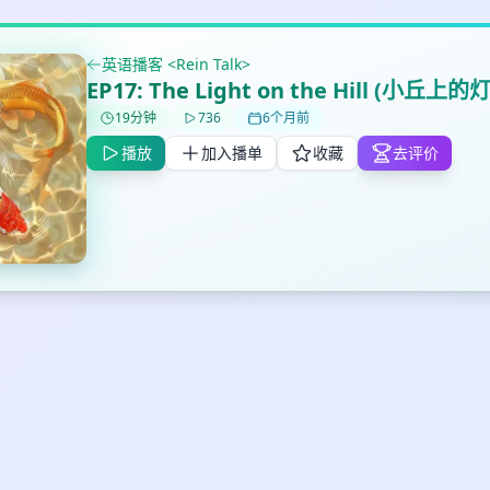
英语播客 <Rein Talk>
✕
✕
✕
EP17: The Light on the Hill (小丘上
打分
删除确认
加入播单
19分钟
736
6个月前
鼠标下留人
播放
加入播单
收藏
去评价
创建
取消
确认删除
最长200字
取消
确定