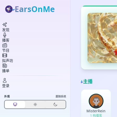
EarsOnMe
发现
播客
节目
拟声坊
播单
主播
登录
外观
跟随系统
MisterRein
1 档播客