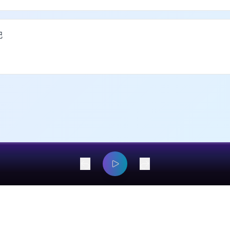
记
dangyaming@outlook.com