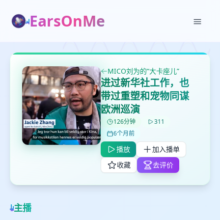
EarsOnMe
MICO刘为的“大卡座儿”
✕
✕
✕
进过新华社工作，也
打分
删除确认
加入播单
带过重塑和宠物同谋
鼠标下留人
欧洲巡演
126分钟
311
创建
6个月前
留
取消
确认删除
下
播放
加入播单
高
收藏
去评价
见
最长200字
主播