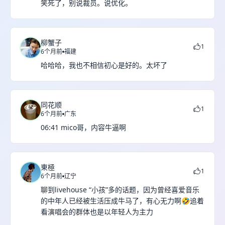
笑死了，别说裁员。说优化。
柳蟹子
1
6个月前
福建
哈哈哈，我也不相信初心是好的。太坏了
同花顺
1
6个月前
广东
06:41 mico哥，内容牛逼啊
東極
1
6个月前
辽宁
聊到livehouse “小孩”多的话题，因为曾经喜爱音乐
的中年人已经被生活压成牛马了，有心无力啊🤣追着
看演唱会的群体也是以年轻人为主力