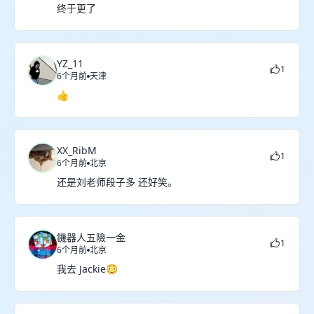
终于更了
YZ_11
1
6个月前
天津
👍
XX_RibM
1
6个月前
北京
还是刘老师段子多 还好笑。
鐖器人五險一金
1
6个月前
北京
我去 Jackie😳