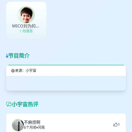
取消
确定
MICO刘为的大卡座儿
1 档播客
节目简介
来源：小宇宙
小宇宙热评
不麻烦啊
1
6个月前
河南