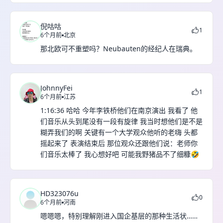
倪咕咕
1
6个月前
北京
那北欧可不重塑吗？Neubauten的经纪人在瑞典。
JohnnyFei
1
6个月前
江苏
1:16:36 哈哈 今年李铁桥他们在南京演出 我看了 他
们音乐从头到尾没有一段有旋律 我当时想他们是不是
糊弄我们的啊 关键有一个大学观众他听的老嗨 头都
摇起来了 表演结束后 那位观众还跟他们说：老师你
们音乐太棒了 我心想好吧 可能我野猪品不了细糠🤣
HD323076u
0
6个月前
河南
嗯嗯嗯，特别理解刚进入国企基层的那种生活状……