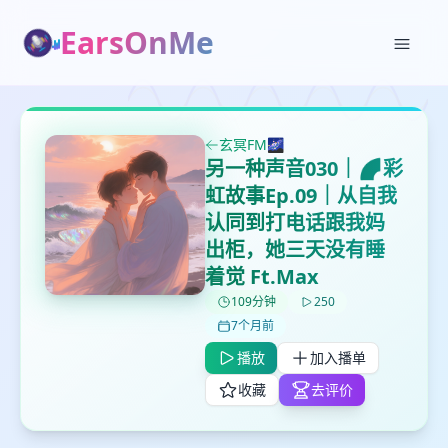
EarsOnMe
✕
✕
✕
打分
删除确认
加入播单
鼠标下留人
玄冥FM🌌
另一种声音030｜🌈彩
创建
留
取消
确认删除
虹故事Ep.09｜从自我
下
认同到打电话跟我妈
高
出柜，她三天没有睡
见
着觉 Ft.Max
109分钟
250
最长200字
7个月前
播放
加入播单
取消
确定
收藏
去评价