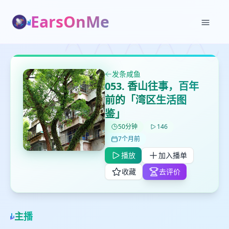
EarsOnMe
✕
✕
✕
打分
删除确认
加入播单
发条咸鱼
鼠标下留人
053. 香山往事，百年
前的「湾区生活图
鉴」
创建
留
取消
确认删除
下
50分钟
146
高
7个月前
见
播放
加入播单
收藏
去评价
最长200字
主播
取消
确定