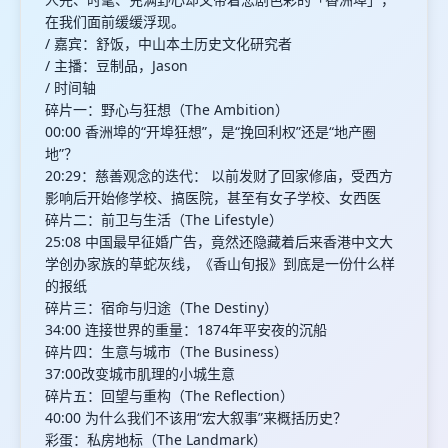
在我们面前缓缓浮现。
/ 嘉宾：舒饭，中山本土历史文化研究者
/ 主播：豆制品，Jason
/ 时间轴
碎片一：野心与狂想（The Ambition）
00:00 香洲埠的“开埠狂想”，是“挽回利权”还是“地产圈
地”？
20:29：慈善观念的迭代： 以前发财了回家修庙，受西方
影响后开始修学校、搞医院，甚至有女子学校、女西医
碎片二：前卫与生活（The Lifestyle）
25:08 中国最早征婚广告，竟然还隐藏着后来香港中文大
学创办家族的草蛇灰线，《香山旬报》到底是一份什么样
的报纸
碎片三：宿命与归途（The Destiny）
34:00 连接世界的重量：1874年平安夜的沉船
碎片四：生意与城市（The Business）
37:00改变城市肌理的小城生意
碎片五：回望与重构（The Reflection）
40:00 为什么我们不该用“宏大叙事”来概括历史？
彩蛋：私房地标（The Landmark）