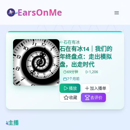
EarsOnMe
石在有冰
石在有冰14｜我们的
年终盘点：走出模拟
盘，出走时代
✕
✕
✕
打分
删除确认
加入播单
69分钟
1,206
鼠标下留人
7个月前
播放
加入播单
创建
留
收藏
去评价
取消
确认删除
下
高
见
主播