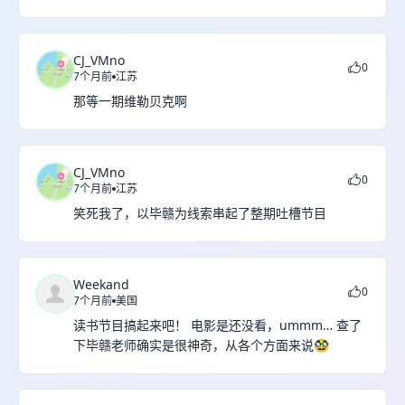
CJ_VMno
0
7个月前
江苏
那等一期维勒贝克啊
CJ_VMno
0
7个月前
江苏
笑死我了，以毕赣为线索串起了整期吐槽节目
Weekand
0
7个月前
美国
读书节目搞起来吧！ 电影是还没看，ummm… 查了
下毕赣老师确实是很神奇，从各个方面来说🥸