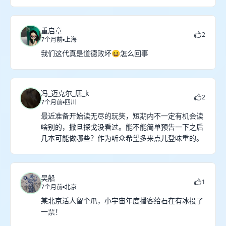
重启章
2
7个月前
上海
我们这代真是道德败坏😆怎么回事
冯_迈克尔_唐_k
2
7个月前
四川
最近准备开始读无尽的玩笑，短期内不一定有机会读
啥别的，撒旦探戈没看过。能不能简单预告一下之后
几本可能做哪些？作为听众希望多来点儿登味重的。
吴船
1
7个月前
北京
某北京活人留个爪，小宇宙年度播客给石在有冰投了
一票！