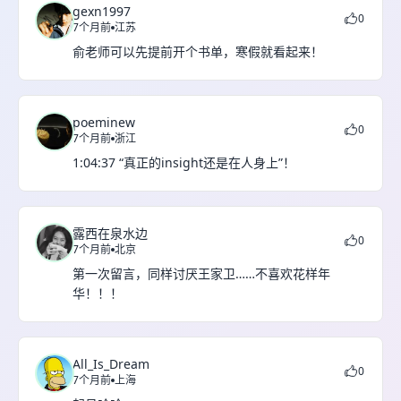
gexn1997
0
7个月前
江苏
俞老师可以先提前开个书单，寒假就看起来！
poeminew
0
7个月前
浙江
1:04:37 “真正的insight还是在人身上”！
露西在泉水边
0
7个月前
北京
第一次留言，同样讨厌王家卫……不喜欢花样年
华！！！
All_Is_Dream
0
7个月前
上海