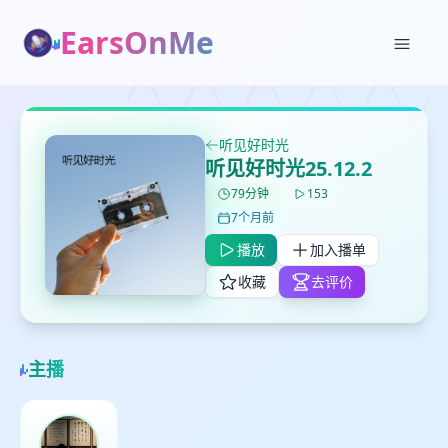
EarsOnMe
✕
✕
✕
打分
删除确认
加入播单
鼠标下留人
听见好时光
听见好时光25.12.2
创建
留
取消
确认删除
79分钟
153
下
7个月前
高
见
播放
加入播单
收藏
去评价
最长200字
主播
取消
确定