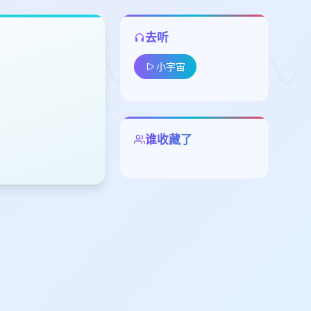
去听
小宇宙
谁收藏了
留
下
高
见