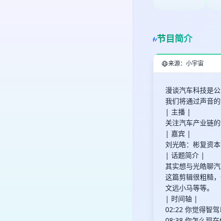
节目简介
来源：小宇宙
漫谈汽车科技是公众号
我们将通过声音的
| 主播 |
关注汽车产业链的金
| 嘉宾 |
刘光皓：彬复资本
| 话题简介 |
其实想与光皓聊汽
这篇剪辑很粗糙，
文远小马等等。
| 时间轴 |
02:22 你觉
08:38 你怎么现