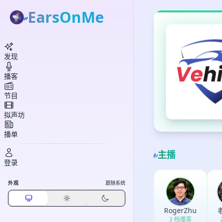
EarsOnMe
发现
播客
节目
拟声坊
播单
主播
登录
外观
跟随系统
RogerZhu
3 档播客