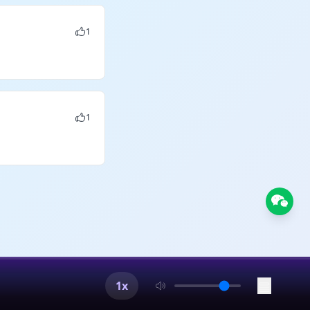
1
1
1x