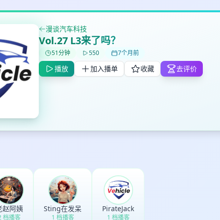
漫谈汽车科技
Vol.27 L3来了吗？
✕
✕
✕
51分钟
550
7个月前
打分
删除确认
加入播单
播放
加入播单
收藏
去评价
鼠标下留人
创建
取消
确认删除
最长200字
取消
确定
老赵阿姨
Sting在发呆
PirateJack
2 档播客
1 档播客
1 档播客