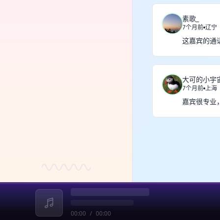
素歌_
7个月前
辽宁
这嘉宾的通
大可的小宇
7个月前
上海
嘉宾很专业
00:00
/
00:00
收起