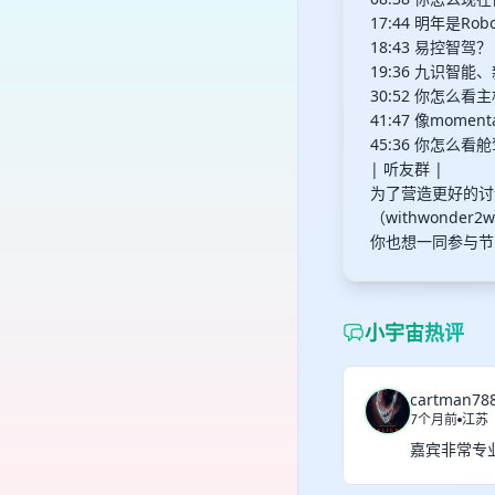
17:44 明年是Rob
18:43 易控智驾？
19:36 九识智
30:52 你怎么
41:47 像mo
45:36 你怎么
| 听友群 |
为了营造更好的讨
（withwond
你也想一同参与节
小宇宙热评
cartman78
7个月前
江苏
嘉宾非常专