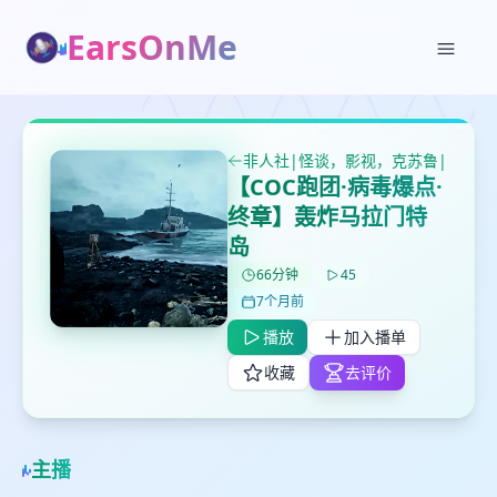
EarsOnMe
✕
✕
✕
打分
删除确认
加入播单
鼠标下留人
非人社|怪谈，影视，克苏鲁|
【COC跑团·病毒爆点·
创建
留
取消
确认删除
终章】轰炸马拉门特
下
岛
高
见
66分钟
45
7个月前
播放
加入播单
最长200字
收藏
去评价
取消
确定
主播