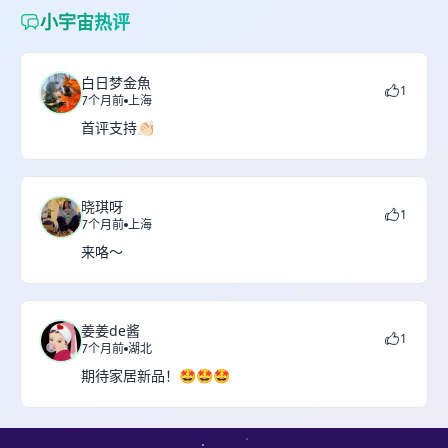
小宇宙热评
白日梦金魚
1
7个月前
上海
首评支持👏🏻
晓琪呀
1
7个月前
上海
来咯～
姜姜de酱
1
7个月前
湖北
期待家居新品！🤩🤩🤩