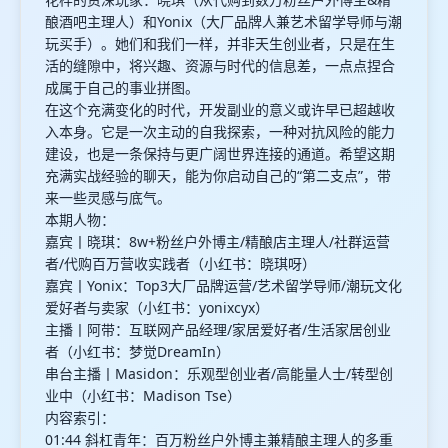
酿酒吧主理人）和Yonix（大厂品牌人兼艺术留学导师与潮
玩买手）。她们和我们一样，并非天生创业者，只是在生
活的缝隙中，将兴趣、资源与时代的信息差，一点点捏合
成属于自己的事业拼图。
在这个充满变化的时代，开发副业的意义或许早已超越收
入本身。它是一次主动的自我探索，一种对抗风险的能力
建设，也是一条保持与更广阔世界连接的通道。希望这期
充满实战经验的聊天，能为你启动自己的“第二支点”，带
来一些灵感与底气。
本期人物：
嘉宾丨晓琪：8w+粉丝户外博主/精酿店主理人/社群运营
者/代购百万营收实践者（小红书：晓琪呀）
嘉宾丨Yonix：Top3大厂品牌运营/艺术留学导师/潮玩文化
爱好者与卖家（小红书：yonixcyx）
主播丨阿带：互联网产品经理/家居爱好者/生活家居创业
者（小红书：梦觉DreamIn）
串台主播丨Masidon：乐观型创业者/高能量人士/转型创
业中（小红书：Madison Tse）
内容索引：
01:44 斜杠青年：百万粉丝户外博主兼精酿主理人的多重