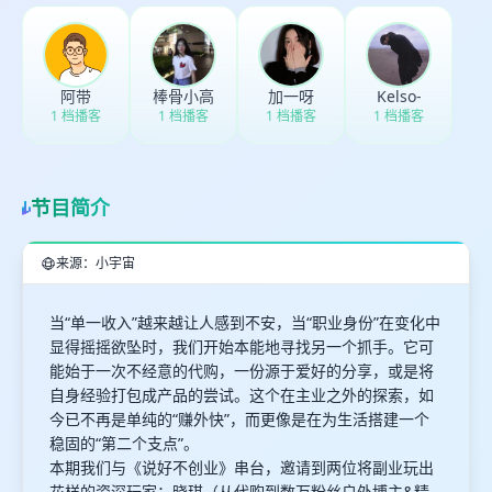
阿带
棒骨小高
加一呀
Kelso-
1 档播客
1 档播客
1 档播客
1 档播客
节目简介
来源：小宇宙
当“单一收入”越来越让人感到不安，当“职业身份”在变化中
显得摇摇欲坠时，我们开始本能地寻找另一个抓手。它可
能始于一次不经意的代购，一份源于爱好的分享，或是将
自身经验打包成产品的尝试。这个在主业之外的探索，如
今已不再是单纯的“赚外快”，而更像是在为生活搭建一个
稳固的“第二个支点”。
本期我们与《说好不创业》串台，邀请到两位将副业玩出
花样的资深玩家：晓琪（从代购到数万粉丝户外博主&精