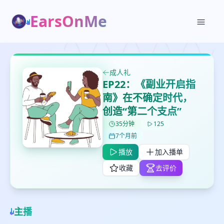
EarsOnMe
✕
✕
✕
成人礼
打分
删除确认
加入播单
EP22：《副业开启指
鼠标下留人
南》在不确定时代，
创造“第二个支点”
创建
留
35分钟
125
取消
确认删除
下
7个月前
高
播放
加入播单
见
收藏
去评价
最长200字
主播
取消
确定