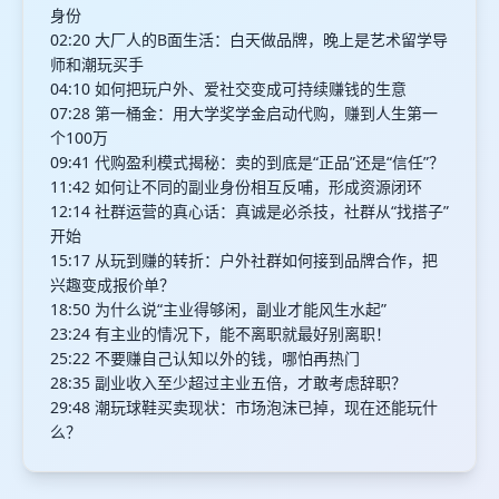
身份
02:20 大厂人的B面生活：白天做品牌，晚上是艺术留学导
师和潮玩买手
04:10 如何把玩户外、爱社交变成可持续赚钱的生意
07:28 第一桶金：用大学奖学金启动代购，赚到人生第一
个100万
09:41 代购盈利模式揭秘：卖的到底是“正品”还是“信任”？
11:42 如何让不同的副业身份相互反哺，形成资源闭环
12:14 社群运营的真心话：真诚是必杀技，社群从“找搭子”
开始
15:17 从玩到赚的转折：户外社群如何接到品牌合作，把
兴趣变成报价单？
18:50 为什么说“主业得够闲，副业才能风生水起”
23:24 有主业的情况下，能不离职就最好别离职！
25:22 不要赚自己认知以外的钱，哪怕再热门
28:35 副业收入至少超过主业五倍，才敢考虑辞职？
29:48 潮玩球鞋买卖现状：市场泡沫已掉，现在还能玩什
么？