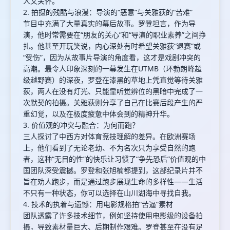
人文关怀。
2. 拍摄的残酷与浪漫：导演的“恶意”与关雅荻的“苦难”
节目中充满了大量真实的幕后故事。罗登坦言，作为导
演，他时常需要在“朋友的关心”和“导演的职业素养”之间挣
扎。他甚至开玩笑说，内心深处有时希望关雅荻“退赛”或
“受伤”，因为从故事片导演的角度看，这才是戏剧冲突的
高潮。最令人印象深刻的一幕发生在UTMB（环勃朗峰超
级越野赛）的深夜，罗登在漆黑的草地上凭直觉等待关雅
荻，两人在没有灯光、只能靠听觉辨位的黑暗中完成了一
次默契的拍摄。关雅荻则分享了自己在比赛后段产生的严
重幻觉，以及在极度疲惫中体会到的精神升华。
3. 价值观的冲突与融合：为何而跑？
三人探讨了中西方对体育竞技理解的差异。在欧洲赛场
上，他们看到了无论老幼、不为名次只为享受自然的跑
者，这种“无目的性”的快乐让习惯了“争先恐后”价值观的中
国团队深受震撼。罗登和张旭楠都提到，这部纪录片并不
旨在劝人跑步，而是通过跑步展现生命的多样性——生活
不只有一种状态，你可以选择在山川湖海中寻找自我。
4. 技术的执着与遗憾：用电影规格拍“苦逼”素材
团队透露了许多技术细节，例如坚持使用电影级的设备拍
摄，导致素材量巨大、后期制作艰难。罗登甚至在没有足