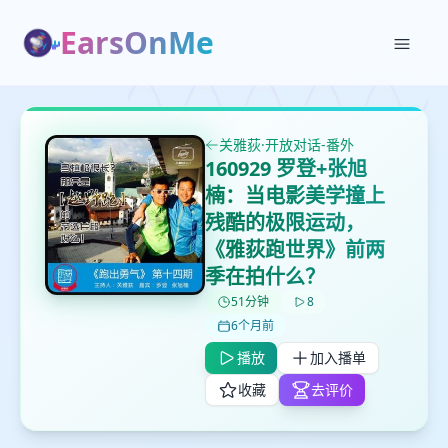
EarsOnMe
关雅荻·开放对话-番外
✕
✕
✕
160929 罗登+张旭
打分
删除确认
加入播单
楠：当电影美学撞上
鼠标下留人
残酷的极限运动，
《雅荻跑世界》前两
创建
留
季在拍什么？
取消
确认删除
下
51分钟
8
高
6个月前
见
播放
加入播单
收藏
去评价
最长200字