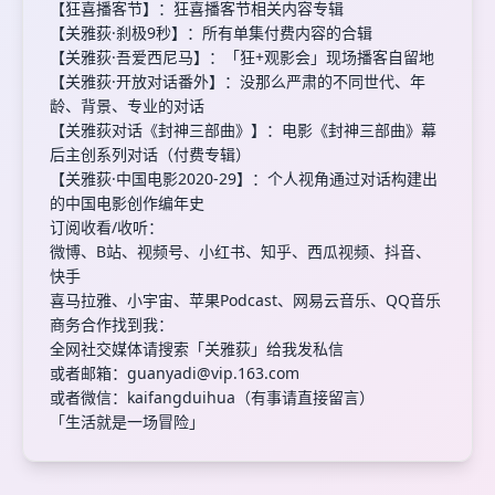
【狂喜播客节】：狂喜播客节相关内容专辑
【关雅荻·刹极9秒】：所有单集付费内容的合辑
【关雅荻·吾爱西尼马】：「狂+观影会」现场播客自留地
【关雅荻·开放对话番外】：没那么严肃的不同世代、年
龄、背景、专业的对话
【关雅荻对话《封神三部曲》】：电影《封神三部曲》幕
后主创系列对话（付费专辑）
【关雅荻·中国电影2020-29】：个人视角通过对话构建出
的中国电影创作编年史
订阅收看/收听：
微博、B站、视频号、小红书、知乎、西瓜视频、抖音、
快手
喜马拉雅、小宇宙、苹果Podcast、网易云音乐、QQ音乐
商务合作找到我：
全网社交媒体请搜索「关雅荻」给我发私信
或者邮箱：
guanyadi@vip.163.com
或者微信：kaifangduihua（有事请直接留言）
「生活就是一场冒险」