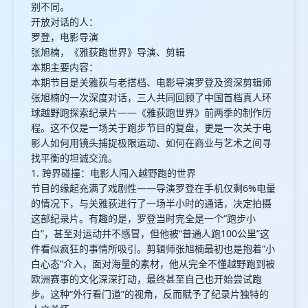
别不同。
开放对话的人：
罗登，电影导演
张旭楠，《雅荻跑世界》导演、剪辑
本期主要内容：
本期节目是关雅荻与老搭档、电影导演罗登及资深剪辑师
张旭楠的一次深度对话，三人共同回顾了中国首档真人环
球越野跑探索纪录片——《雅荻跑世界》前两季的制作历
程。这不仅是一场关于跑步节目的复盘，更是一次关于电
影人如何用镜头捕捉极限运动、如何在商业与艺术之间寻
找平衡的坦诚交流。
1. 跨界碰撞：电影人闯入越野跑的世界
节目的缘起充满了戏剧性——导演罗登在手机仅剩6%电量
的情况下，与关雅荻进行了一场半小时的通话，决定拍摄
这部纪录片。有趣的是，罗登当时完全是一个“跑步小
白”，甚至对运动并不感冒，但他被“普通人跑100公里”这
件看似疯狂的事情所吸引。剪辑师张旭楠最初也是抱着“小
白心态”介入，面对海量的素材，他从完全不懂越野跑到被
欧洲赛事的文化深深打动，最终甚至自己也开始尝试跑
步。这种“外行看门道”的视角，反而赋予了纪录片独特的