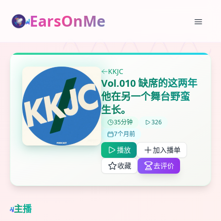
EarsOnMe
✕
✕
✕
打分
删除确认
加入播单
鼠标下留人
KKJC
创建
Vol.010 缺席的这两年
留
取消
确认删除
他在另一个舞台野蛮
下
高
生长。
见
35分钟
326
7个月前
最长200字
播放
加入播单
收藏
去评价
取消
确定
主播