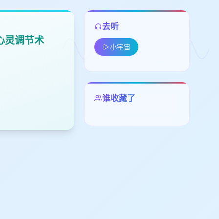
去听
的心灵调节术
小宇宙
留
谁收藏了
下
高
见