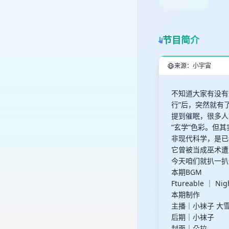
节目简介
来源：小宇宙
不知道大家有没有
行”后，突然就有
提到催眠，很多人
“玄学”色彩。但
非现代科学，是已
它曾被当成巫术遭
今天咱们就扒一扒
本期BGM
Ftureable ｜ Nigh
本期制作
主播｜小袜子 大雪
后期｜小袜子
封面｜朵拉