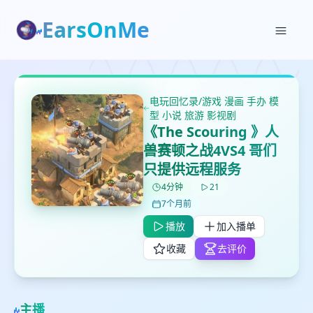
EarsOnMe
✕
✕
✕
打分
删除确认
加入播单
鼠标下留人
电玩回忆录/游戏 漫画 手办 模
型 小说 旅游 影视剧
创建
留
取消
确认删除
《The Scouring 》人
下
兽赛顿之战4VS4 哥们
高
只提供远程服务
见
4分钟
21
7个月前
最长200字
播放
加入播单
收藏
去评价
取消
确定
主播