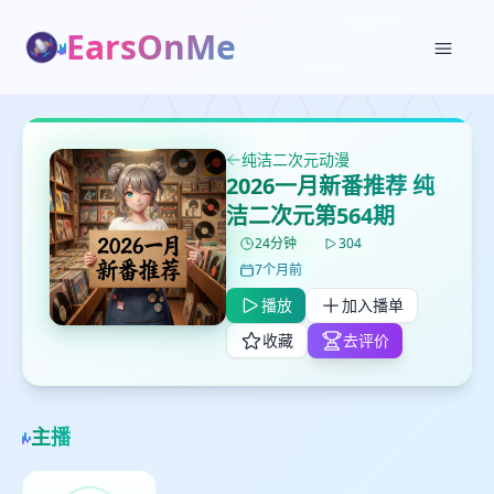
EarsOnMe
✕
✕
✕
打分
删除确认
加入播单
鼠标下留人
纯洁二次元动漫
2026一月新番推荐 纯
洁二次元第564期
创建
留
取消
确认删除
24分钟
304
下
高
7个月前
见
播放
加入播单
收藏
去评价
最长200字
主播
取消
确定