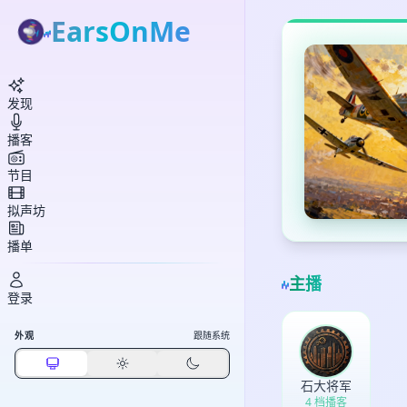
EarsOnMe
发现
播客
节目
拟声坊
播单
主播
登录
外观
跟随系统
石大将军
4 档播客