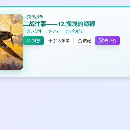
现代战争
✕
✕
✕
二战往事——12.搁浅的海狮
打分
删除确认
加入播单
57分钟
649
7个月前
鼠标下留人
播放
加入播单
收藏
去评价
创建
取消
确认删除
最长200字
取消
确定