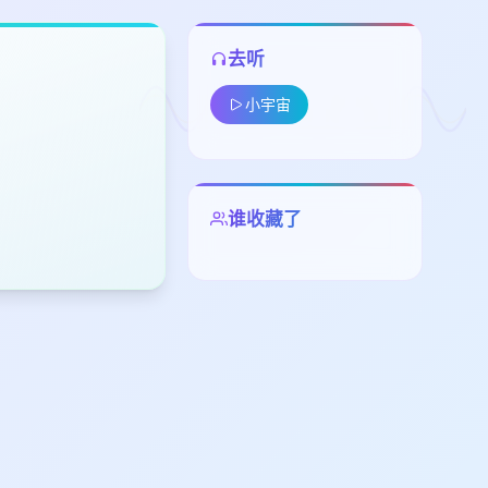
去听
小宇宙
留
谁收藏了
下
高
见