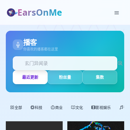
EarsOnMe
播客
你喜欢的播客都在这里
✕
加入播单
最近更新
粉丝量
集数
创建
全部
科技
商业
文化
影视娱乐
音