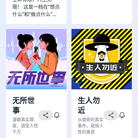
限！ 这是一档在“想点
什么”和“做点什么”之
间搭起桥梁的思考型
播客，不燃不摆，只
想认真试一试，寻找
属于我们自己的“无限
向上”之路。 我们试图
从日常生活的缝隙
里，找出那些“努力没
白费”的证据，也追问
“想向上”的冲动从何而
来。 我们聚焦“普通人
如何走出困惑” 的过
无所世
生人勿
程，去探讨一种焦虑
事
近
是如何被消解的；一
次试错是如何被拆解
漫聊真实罪
从猎奇的真实
的；一段经历是如何
案，感受人性
事件，窥探人
千万
性的善恶
被转化为成长的……