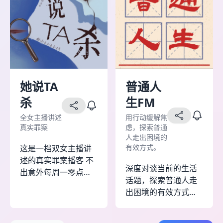
稿、树洞、合作） 欢
迎大家投稿哦！ 主
播： 无限：纸质书、
推理小说重度爱好
者，杂学派，养成系
主播来勇闯播客圈，
社交媒体账号@隐于
她说TA
普通人
书后
杀
生FM
全女主播讲述
用行动缓解焦
真实罪案
虑，探索普通
人走出困境的
有效方式。
这是一档双女主播讲
述的真实罪案播客 不
深度对谈当前的生活
出意外每周一零点更
话题，探索普通人走
新，出意外二三四五
出困境的有效方式。
零点更新👀 欢迎大家
帮助大家通过思考和
与我们一同讨论✌️
行动从而改善运势，