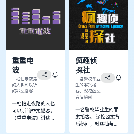
重重电
疯趣侦
波
探社
一档怕走夜路
一名警校毕业
的人也可以听
生的罪案播
的罪案播客
客，深挖凶案
背后秘闻
一档怕走夜路的人也
一名警校毕业生的罪
可以听的罪案播客。
案播客。 深挖凶案背
《重重电波》讲述真
后秘闻，剥丝抽茧案
实的罪案故事，两位
件细节。
主播都是文字工作