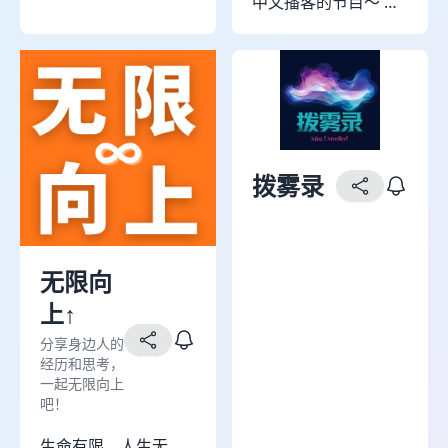
中文播客的节目～ 在
已推出上海众生相、
翻译的同时，也能保
世界女性史、金庸、
留原有声线，用中文
哈利波特、上野千鹤
听懂外语播客！
子、互联网研究、女
性创作、马克思列宁
主题等系列节目，欢
迎收听、交流～ 「关
拨雾录
于门童」 流窜全球打
螺丝，曾经是北大图
书馆借阅榜冠军 豆
瓣、知乎、小红书同
无限向
名：门童inSydney
上↑
分享身边人的
经历和思考，
一起无限向上
吧！
生命有限，人生无