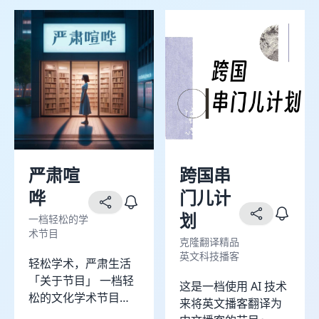
者，为你收集世界各
个角落的人生碎片。
我们不以血腥残忍为
卖点，只想从污泥中
找出一捧金色沙砾，
那是TA们人生燃烧后
的余烬。 今夜，重重
电波向你发出信号，
请注意接收。
严肃喧
跨国串
哗
门儿计
划
一档轻松的学
术节目
克隆翻译精品
英文科技播客
轻松学术，严肃生活
「关于节目」 一档轻
这是一档使用 AI 技术
松的文化学术节目，
来将英文播客翻译为
由一位女性主持。 现