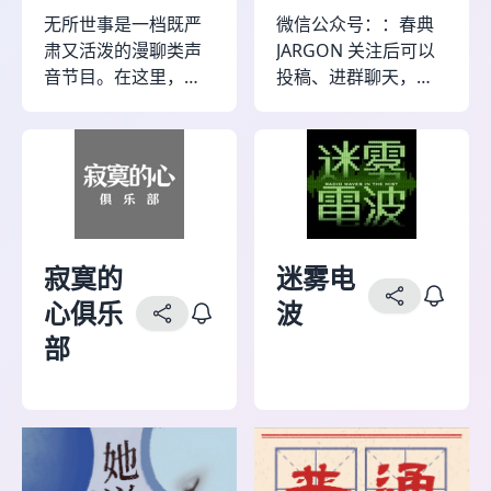
在我们看来“向上”不是
无所世事是一档既严
微信公众号：：春典
鸡汤式的“拼搏就有回
肃又活泼的漫聊类声
JARGON 关注后可以
报”，也不是唯结果论
音节目。在这里，我
投稿、进群聊天，收
的“变强即正义”，它更
们讲述各类犯罪案件
听大尺度节目《春风
像一种姿态：在看清
与悬疑故事，陪伴大
大典》和免费的下架
现实之后，依然选择
家度过美好的闲暇时
节目。 看直播回放：
有力地活着。 《无限
光 | 每周二更新，我
B站：春典JARGON 了
向上》不是情绪的贩
们在故事里等你，走
解主播日常，关注：
卖机，也不是观念的
进那些世事的角落。
微博：春典JARGON
说教台，而是一种深
度探索——寻找「普
寂寞的
迷雾电
通人如何在不确定中
心俱乐
波
摸索自己的上升方
部
式」。 讲讲路上的试
错，听听心里的回
响。 别着急，我们终
会找到自己的“无限向
上”。 联系邮箱：
wuxianxiangshang@163.com
（投