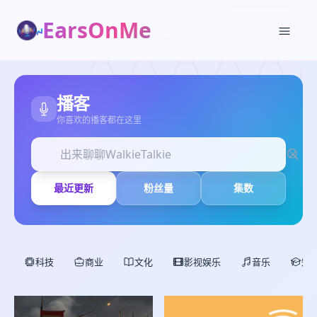
EarsOnMe
播客
你喜欢的播客都在这里
✕
加入播单
最近更新
粉丝量
集数
创建
部
科技
商业
文化
影视娱乐
音乐
知