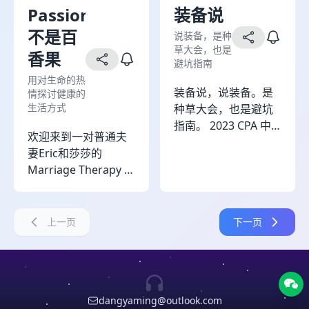
PassionFruits
装备说
不是百
说装备，是种
草大会，也是
香果
避坑指南
用对生命的热
装备说，说装备。是
情探讨健康的
生活方式
种草大会，也是避坑
指南。 2023 CPA 中
欢迎来到一对普通夫
文播客奖之 "年度体育
妻Eric和莎莎的
运动类播客"。
Marriage Therapy 从
恋爱、结婚、生娃，
万事都在改变，但我
们希望不变的是我们
上一页
下一页
内心对于喜爱事物的
热情。所以Passion
Fruits不是百香果，是
我们用对生命的热情
dangyaming@outlook.com
去探讨健康的生活方