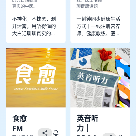
真实的中医。
聊健康话题
不神化，不抹黑，剥
一刻钟同步健康生活
开迷雾，用听得懂的
方式｜一线注册营养
大白话聊聊真实的中
师、健康教练、医生
医。 一档关心你和家
陪你聊健康话题。
人健康的中医播客，
Hey 你好：）这里是
让我们用中医的智
Healthcrew营养师团
慧，一起守护健康每
出品的播客「思想健
一天。 主理⼈：热爱
康」。无论你有什么
中医的糖糖 破除误解
样的健康目标，或许
& 精准就医 | 圈内人
可以带上一些关于生
带你： 🔍 看清真实中
活方式的新认知去到
医：告别神化 & 妖魔
你想要的地方。 *二
化，讲点接地气的中
哥* Healthcrew营养
医养生知识。 💪 盘点
师团创始人 美国密歇
食愈
英音听
中医“主战场”：感冒发
根大学营养学硕士 华
FM
力｜
烧月经焦虑失眠...哪些
为运动健康课程《会
病找中医更拿手？ 关
吃，减肥就成功了一