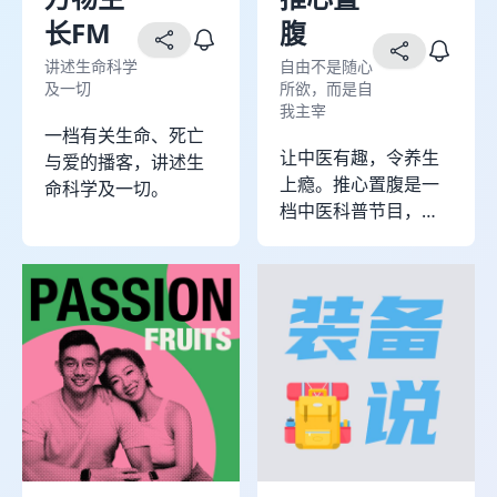
合自己的专业背景和
长FM
腹
亲身经历，和更多人
讲述生命科学
自由不是随心
分享关于健康、饮食
及一切
所欲，而是自
和生活方式的思考，
我主宰
食物不是我们的敌
一档有关生命、死亡
人，没有绝对的健康
让中医有趣，令养生
与爱的播客，讲述生
食物和垃圾食品之
上瘾。推心置腹是一
命科学及一切。
分，生活也是一样，
档中医科普节目，自
不是非黑即白，希望
由不是随心所欲，而
我们都能和食物做朋
是自我主宰。我们的
友，给自己的生活松
目标是：无惧慢性疾
绑。
病，优雅美丽地老
去。