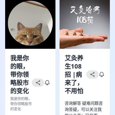
目。 本栏目共分为三
大板块：热门话题、
跨界联创、采访100名
中国医生背后的故
事。聚焦各大医学领
域，邀请资深医学专
家分享临床故事，跨
界联动各行各业的伙
伴们一起脑洞大开。
我是你
艾灸养
录制现场笑料频出、
的眼，
生108
热梗不断，全员化身
互联网嘴替，讲你最
带你领
招 |病
关心的科普话题，解
略股市
来了，
你最燃眉的健康问
的变化
不用怕
题，聊你不知道的专
业医学知识。 「医
我是你的眼，
学」不止写在学术文
咨询解答 疑难问题咨
带你领略股市
的变化
献、复杂的名词和医
询答疑，可以关注我