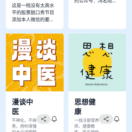
生的处方笺里，它同
的公众号：冯名雨艾
这是一档没有太高水
样存在于我们日常生
灸。 冯名雨（笔名，
平的股票脱口秀节目
活的每个小细节中。
寓意：逢名医遇知
添加本人微信的要求
我们在「没问题诊
己；原名：丁彼
可以听一下9.29号后
所」等你来听~
得。） 为什么起笔
的那一期，里面有详
名？ 当年，伟大领袖
细的说明 小红书和抖
毛，从延安战略性撤
音名:一双看透真相的
退时，很多战士不理
双眼，里面有一点微
解，所以毛就给自己
不足道的技术分析，
取了个笔名：李德胜
希望能对大家有用
（寓意：离得胜）。
本人生于中医世家，
自己从小身体较弱，
也受外祖父的熏陶对
中医十分感兴趣。自
漫谈中
思想健
己在长期和疾病的抗
医
康
争中习得本领，也希
不神化，不抹
一线注册营养
望能把自己所熟知的
黑，用听得懂
师、健康教
东西传递给大家。
的大白话聊聊
练、医生陪你