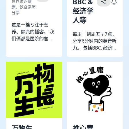
BBC &
营养师的健
注我们，一起看病少
半》主理人 *QT* 医
康、饮食亲历
经济学
分享
踩坑，健康不迷路~
学博士 中国营养学会
人等
常驻嘉宾：江医生 出
首批注册营养师 个人
这是一档专注于营
身中医世家，自幼接
及团体营养健康咨询
养、健康的播客。 我
受中医的熏陶，长期
得到课程《营养科学
每周一到周五早7点，
们俩都是医院的营养
进行常见病、疑难杂
20讲》主理人
分享6分钟内的英音听
师，每天大部分时间
病的临床研究，硕博
力。 包括BBC, 经济学
都在和食物打交道，
士学习结束后，步入
人，The School of
我们关注到在这个日
临床的她面对中医临
Life，The Art of
益内卷的时代，饮食
床的各种问题进行思
Improvement等。
焦虑越来越严重，在
考，走上了中西医结
★pdf和更多英语听力
日常的门诊和病房工
合的道路。
见公众号[琐简英语]，
作中接触到了非常多
回复“1”可加入[打卡交
和食物无法友好相处
流群]
的患者，同时我们自
己也都有过和食物对
抗、和自己对抗的挣
扎。 除了深深的共
万物生
推心置
情，我们也希望能结