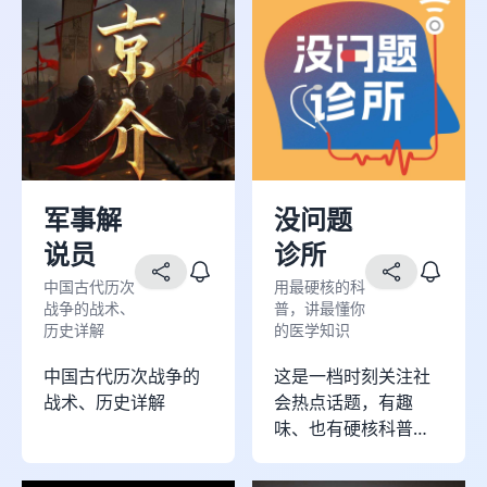
军事解
没问题
说员
诊所
中国古代历次
用最硬核的科
战争的战术、
普，讲最懂你
历史详解
的医学知识
中国古代历次战争的
这是一档时刻关注社
战术、历史详解
会热点话题，有趣
味、也有硬核科普，
面向所有年龄层次的
全新医学科普播客栏